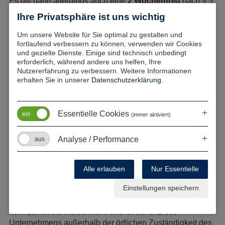
Es gilt dann allerdings auch eine
2 Wochenfrist
nach § 5
III KschG (nach Behebung des Hindernisses, welches die
Ihre Privatsphäre ist uns wichtig
rechtzeitige Klageeinreichung unmöglich machte), die
einzuhalten ist.
Um unsere Website für Sie optimal zu gestalten und
fortlaufend verbessern zu können, verwenden wir Cookies
Die Gründe sind innerhalb der 2 Wochen glaubhaft zu
und gezielte Dienste. Einige sind technisch unbedingt
machen (z.B. durch Versicherung an Eides statt).
erforderlich, während andere uns helfen, Ihre
Nutzererfahrung zu verbessern. Weitere Informationen
erhalten Sie in unserer
Datenschutzerklärung
.
örtlich zuständige Arbeitsgericht
für
Essentielle Cookies
Kündigungsschutzklagen
(immer aktiviert)
Für den Landkreis Heidenheim mit Herbrechtingen,
Analyse / Performance
Giengen, Gerstetten, Dettingen, Steinheim, Königsbronn,
Dischingen und die Stadt Heidenheim ist zumeist das
Arbeitsgericht Aalen örtlich zuständig.
Alle erlauben
Nur Essentielle
Einstellungen speichern
Arbeiten Sie ausschließlich in einer Filiale oder einem
Betriebsteil in Heidenheim, Herbrechtingen ,Giengen oder
dem Landkreis Heidenheim und ist der Sitz des
Unternehmens außerhalb der örtlichen Zuständigkeit des