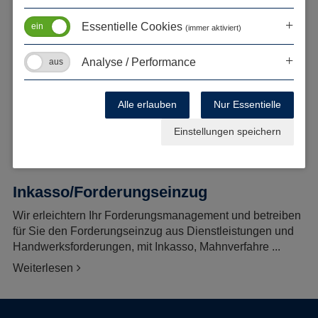
Heidenheim, Rechtsanwälte Mack & Koch-Fontana,
Kanzlei für Bau- Werkvertragsrecht, das Handwerk
Essentielle Cookies
(immer aktiviert)
Handwerksforderung
Weiterlesen
Analyse / Performance
Internetrecht
Alle erlauben
Nur Essentielle
Rechtsanwälte Mack & Koch-Fontana, Internetrecht, Hilfe
und Beratung beim Widerruf von Verträgen. Hilfe bei
Einstellungen speichern
Abmahnungen wegen Urheberrechtsverletzungen und ...
Weiterlesen
Inkasso/Forderungseinzug
Wir erleichtern Ihr Forderungsmanagement und betreiben
für Sie den Forderungseinzug aus Dienstleistungen und
Handwerksforderungen, mit Inkasso, Mahnverfahre ...
Weiterlesen