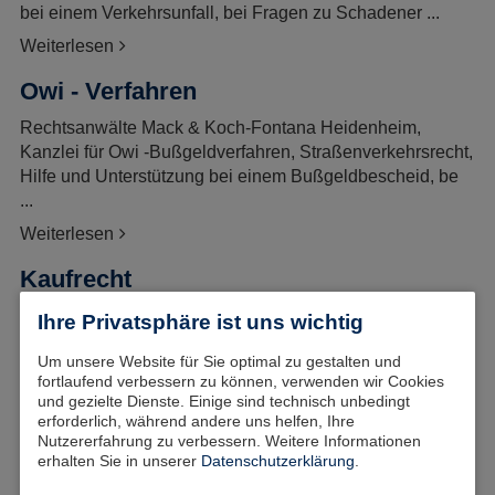
bei einem Verkehrsunfall, bei Fragen zu Schadener ...
Weiterlesen
Owi - Verfahren
Rechtsanwälte Mack & Koch-Fontana Heidenheim,
Kanzlei für Owi -Bußgeldverfahren, Straßenverkehrsrecht,
Hilfe und Unterstützung bei einem Bußgeldbescheid, be
...
Weiterlesen
Kaufrecht
Rechtsanwälte Mack & Koch-Fontana, Heidenheim,
Ihre Privatsphäre ist uns wichtig
Kanzlei für Kaufrecht, Prüfung Ihrer Rechte aus dem
Um unsere Website für Sie optimal zu gestalten und
Kaufvertrag, Minderung, Mängelbeseitigung, Rücktritt, Sch
fortlaufend verbessern zu können, verwenden wir Cookies
...
und gezielte Dienste. Einige sind technisch unbedingt
Weiterlesen
erforderlich, während andere uns helfen, Ihre
Nutzererfahrung zu verbessern. Weitere Informationen
Werkvertragsrecht Handwerk
erhalten Sie in unserer
Datenschutzerklärung
.